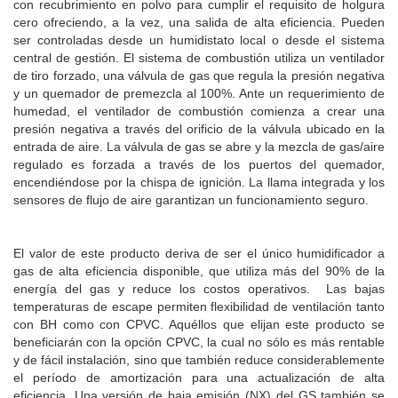
con recubrimiento en polvo para cumplir el requisito de holgura
cero ofreciendo, a la vez, una salida de alta eficiencia. Pueden
ser controladas desde un humidistato local o desde el sistema
central de gestión. El sistema de combustión utiliza un ventilador
de tiro forzado, una válvula de gas que regula la presión negativa
y un quemador de premezcla al 100%. Ante un requerimiento de
humedad, el ventilador de combustión comienza a crear una
presión negativa a través del orificio de la válvula ubicado en la
entrada de aire. La válvula de gas se abre y la mezcla de gas/aire
regulado es forzada a través de los puertos del quemador,
encendiéndose por la chispa de ignición. La llama integrada y los
sensores de flujo de aire garantizan un funcionamiento seguro.
El valor de este producto deriva de ser el único humidificador a
gas de alta eficiencia disponible, que utiliza más del 90% de la
energía del gas y reduce los costos operativos. Las bajas
temperaturas de escape permiten flexibilidad de ventilación tanto
con BH como con CPVC. Aquéllos que elijan este producto se
beneficiarán con la opción CPVC, la cual no sólo es más rentable
y de fácil instalación, sino que también reduce considerablemente
el período de amortización para una actualización de alta
eficiencia. Una versión de baja emisión (NX) del GS también se