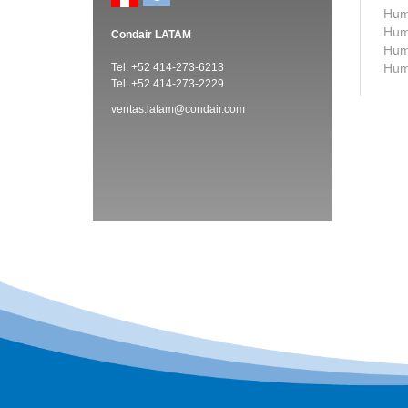
Humi
Humi
Condair LATAM
Humi
Tel. +52 414-273-6213
Humi
Tel. +52 414-273-2229
ventas.latam@condair.com