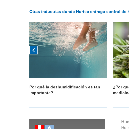
Otras industrias donde Nortec entrega control de 
tria textil
Por qué la deshumidificación es tan
¿Por qu
importante?
medicin
Hum
Humi