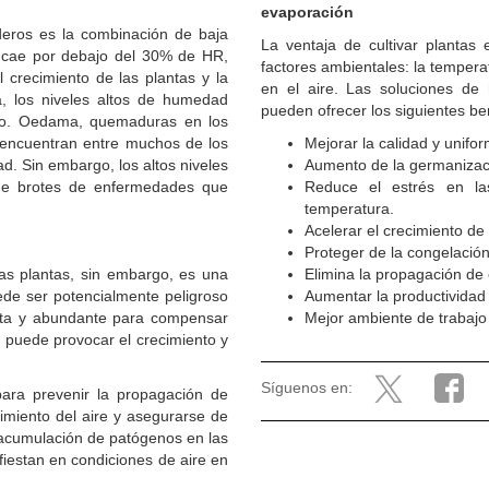
evaporación
eros es la combinación de baja
La ventaja de cultivar plantas
cae por debajo del 30% de HR,
factores ambientales: la temperat
 crecimiento de las plantas y la
en el aire. Las soluciones de 
a, los niveles altos de humedad
pueden ofrecer los siguientes ben
ero. Oedama, quemaduras en los
e encuentran entre muchos de los
Mejorar la calidad y unifor
d. Sin embargo, los altos niveles
Aumento de la germanizac
de brotes de enfermedades que
Reduce el estrés en la
temperatura.
Acelerar el crecimiento de 
Proteger de la congelación
 las plantas, sin embargo, es una
Elimina la propagación d
uede ser potencialmente peligroso
Aumentar la productividad 
ecta y abundante para compensar
Mejor ambiente de trabajo
d puede provocar el crecimiento y
Síguenos en:
para prevenir la propagación de
miento del aire y asegurarse de
a acumulación de patógenos en las
fiestan en condiciones de aire en