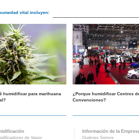
humedad vital incluyen:
é humidificar para marihuana
¿Porque humidificar Centros d
al?
Convenciones?
idificación
Información de la Empres
dificadores de Vapor
Quiénes Somos