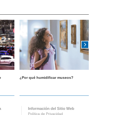
e
¿Por qué humidificar museos?
¿Por qué hu
a
Información del Sitio Web
Política de Privacidad