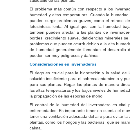
saludable de las plantas.
El problema más común con respecto a los invernad
humedad y altas temperaturas. Cuando la humedad 
pueden surgir problemas graves, como el retraso del
fotosíntesis lenta. Al igual que con la humedad baj
también pueden afectar a las plantas de invernad
bordes, crecimiento suave, deficiencias minerales s
problemas que pueden ocurrir debido a la alta humeda
de humedad generalmente fomentan el desarrollo 
pueden ser muy peligrosos y dañinos.
Consideraciones en invernaderos
El riego es crucial para la hidratación y la salud de
solución insuficiente para el sobrecalentamiento y p
para sus plantas. Regar las plantas de manera dir
las altas temperaturas y los bajos niveles de humeda
la propagación de las esporas de moho.
El control de la humedad del invernadero es vital 
enfermedades. Es importante tener en cuenta el movi
tener una ventilación adecuada del aire para evitar l
plantas, como los hongos y las bacterias, que se mani
calma.