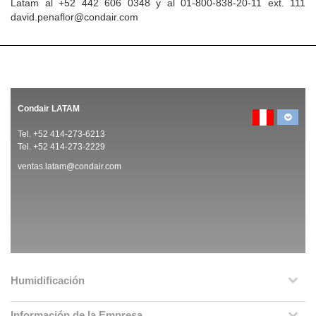
Latam al +52 442 606 0348 y al 01-800-838-20-11 ext. 111
david.penaflor@condair.com
Condair LATAM
Tel. +52 414-273-6213
Tel. +52 414-273-2229
ventas.latam@condair.com
Humidificación
Información de la Empresa